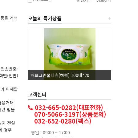
회원가입
|
정보찾기
오늘의 특가상품
+
 등을 거래
사전송번호·
허브그린물티슈(캡형) 100매*20
코카콜라1.5
화면(전면)
자가 이해할
고객센터
자금융거래
032-665-0282(대표전화)
관련 법을
070-5066-3197(상품문의)
032-652-0280(팩스)
일자 전일
이 경우
평일 : 09:00 ~ 17:00