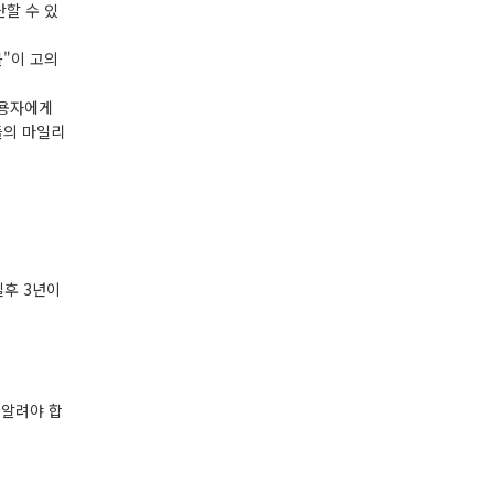
단할 수 있
몰"이 고의
이용자에게
들의 마일리
실후 3년이
 알려야 합