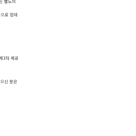
는 별도의
적으로 업데
제3자 제공
있으신 분은