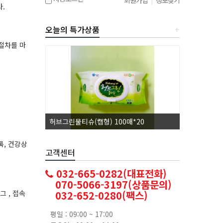
회원가입
|
정보찾기
.
오늘의 특가상품
+
절차를 마
허브그린물티슈(캡형) 100매*20
코카콜라1.
록, 건강상
고객센터
032-665-0282(대표전화)
070-5066-3197(상품문의)
032-652-0280(팩스)
그 , 접속
평일 : 09:00 ~ 17:00