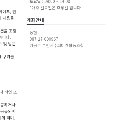
토요일 : 09:00 ~ 14:00
*매주 일요일은 휴무일 입니다.
케이프, 인
의 내용을
계좌안내
옵션을 조정
농협
습니다.
387-17-000967
도 및 방문
예금주 부천시수퍼마켓협동조합
나 쿠키를
나 타인 또
제공하거나
 공유되어
게 되며,