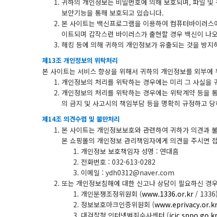
귀하의 개인정보는 비밀번호에 의해 보호되며, 파일 및 
보안기능을 통해 보호되고 있습니다.
본 사이트는 백신프로그램을 이용하여 컴퓨터바이러스에
이트되며 갑작스런 바이러스가 출현할 경우 백신이 나오
해킹 등에 의해 귀하의 개인정보가 유출되는 것을 방지
제13조 개인정보의 위탁처리
본 사이트는 서비스 향상을 위해서 귀하의 개인정보를 외부에 
개인정보의 처리를 위탁하는 경우에는 미리 그 사실을
개인정보의 처리를 위탁하는 경우에는 위탁계약 등을 통
의 금지 및 사고시의 책임부담 등을 명확히 규정하고 
제14조 의견수렴 및 불만처리
본 사이트는 개인정보보호와 관련하여 귀하가 의견과 불
본 쇼핑몰의 개인정보 관리책임자에게 의견을 주시면 접
개인정보 보호책임자 성명 : 연대흠
전화번호 :
032-613-0282
이메일 :
ydh0312@naver.com
또는 개인정보침해에 대한 신고나 상담이 필요하신 경우
개인분쟁조정위원회 (
www.1336.or.kr
/ 1336
정보보호마크인증위원회 (
www.eprivacy.or.k
대검찰청 인터넷범죄수사센터 (
icic.sppo.go.k