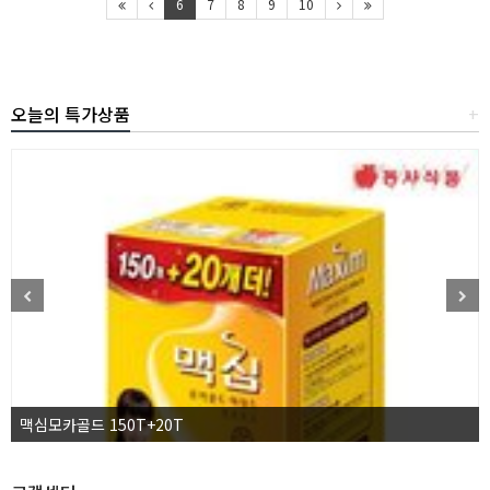
6
7
8
9
10
오늘의 특가상품
+
맥심모카골드 150T+20T