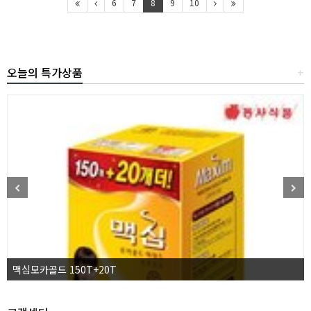
6
7
8
9
10
오늘의 특가상품
+
맥심모카골드 150T+20T