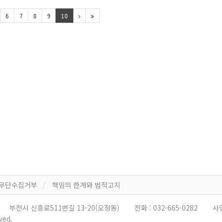
6
7
8
9
10
 무단수집거부
책임의 한계와 법적고지
부천시 신흥로511번길 13-20(오정동)
전화 :
032-665-0282
사
ved.