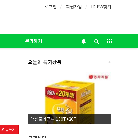
로그인
회원가입
ID·PW찾기
문의하기
오늘의 특가상품
+
맥심모카골드 150T+20T
허브그린물티
글쓰기
고객센터