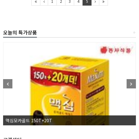
1
2
3
4
5
오늘의 특가상품
+
맥심모카골드 150T+20T