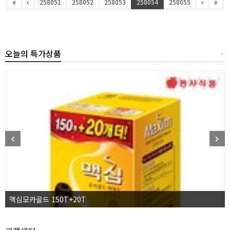
258051
258052
258053
258054
258055
오늘의 특가상품
+
맥심모카골드 150T+20T