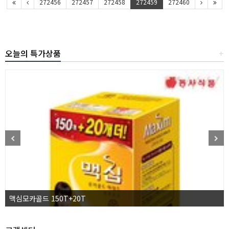
272456
272457
272458
272459
272460
오늘의 특가상품
+
맥심모카골드 150T+20T