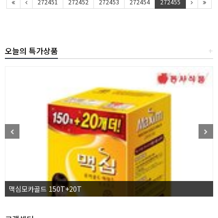
272451
272452
272453
272454
272455
오늘의 특가상품
+
맥심모카골드 150T+20T