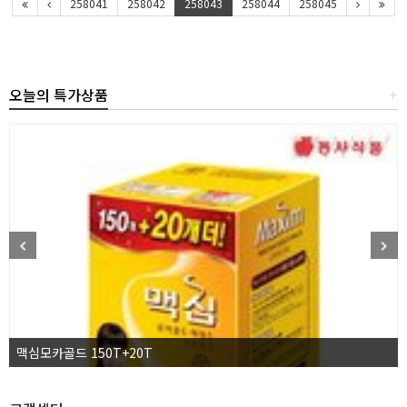
258041
258042
258043
258044
258045
오늘의 특가상품
+
맥심모카골드 150T+20T