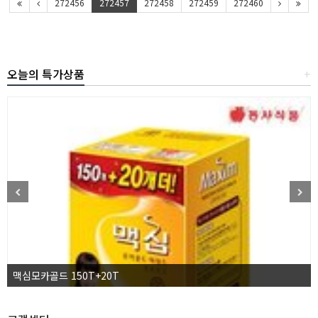
272456
272457
272458
272459
272460
오늘의 특가상품
+
맥심모카골드 150T+20T